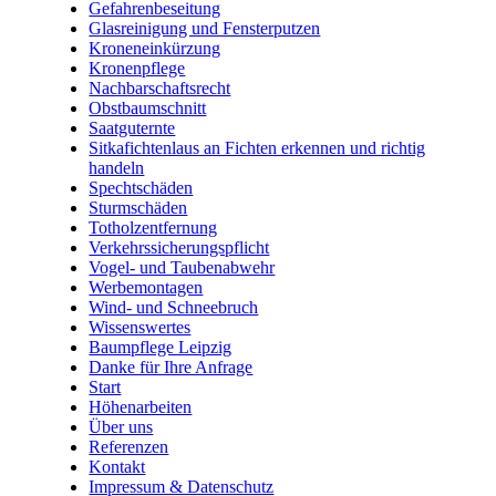
Gefahrenbeseitung
Glasreinigung und Fensterputzen
Kroneneinkürzung
Kronenpflege
Nachbarschaftsrecht
Obstbaumschnitt
Saatguternte
Sitkafichtenlaus an Fichten erkennen und richtig
handeln
Spechtschäden
Sturmschäden
Totholzentfernung
Verkehrssicherungspflicht
Vogel- und Taubenabwehr
Werbemontagen
Wind- und Schneebruch
Wissenswertes
Baumpflege Leipzig
Danke für Ihre Anfrage
Start
Höhenarbeiten
Über uns
Referenzen
Kontakt
Impressum & Datenschutz