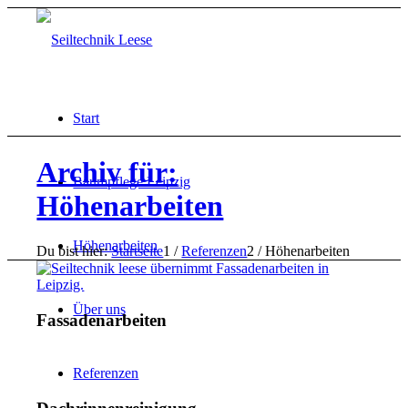
Start
Archiv für:
Baumpflege Leipzig
Höhenarbeiten
Höhenarbeiten
Du bist hier:
Startseite
1
/
Referenzen
2
/
Höhenarbeiten
Über uns
Fassadenarbeiten
Referenzen