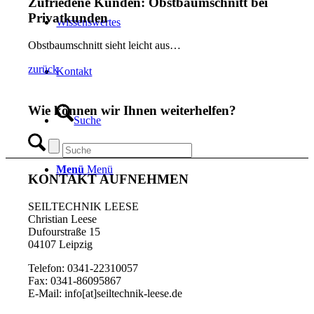
Zufriedene Kunden: Obstbaumschnitt bei
Privatkunden
Wissenswertes
Obstbaumschnitt sieht leicht aus…
zurück
Kontakt
Wie können wir Ihnen weiterhelfen?
Suche
Menü
Menü
KONTAKT AUFNEHMEN
SEILTECHNIK LEESE
Christian Leese
Dufourstraße 15
04107 Leipzig
Telefon: 0341-22310057
Fax: 0341-86095867
E-Mail: info[at]seiltechnik-leese.de