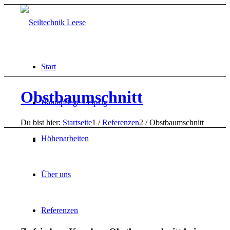
Start
Obstbaumschnitt
Baumpflege Leipzig
Du bist hier:
Startseite
1
/
Referenzen
2
/
Obstbaumschnitt
Höhenarbeiten
Über uns
Referenzen