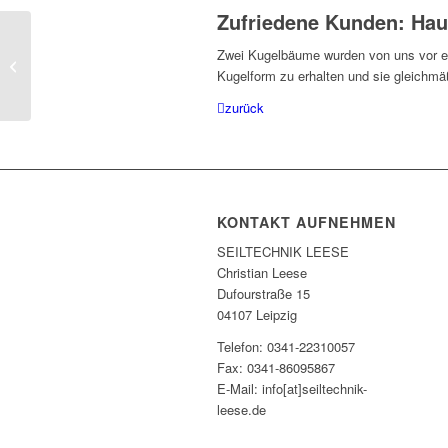
Zufriedene Kunden: Ha
Zwei Kugelbäume wurden von uns vor ein
Heinrich Elektronik
Kugelform zu erhalten und sie gleichmäß
zurück
KONTAKT AUFNEHMEN
SEILTECHNIK LEESE
Christian Leese
Dufourstraße 15
04107 Leipzig
Telefon: 0341-22310057
Fax: 0341-86095867
E-Mail: info[at]seiltechnik-
leese.de